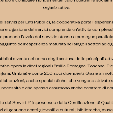
cendo a coniugare i fondamentali valori culturali e sociali i
organizzative.
servizi per Enti Pubblici, la cooperativa porta l’esperienz
essa erogazione dei servizi comprenda un’attività compless
 precede l’avvio del servizio stesso e prosegue parallelam
 aggiunto dell’esperienza maturata nei singoli settori ad og
blici diventa nel corso degli anni una delle principali attivit
ativa opera in dieci regioni (Emilia Romagna, Toscana, Pi
guria, Umbria) e conta 250 soci dipendenti. Grazie ai molti a
llaborazioni, anche specialistiche, che vengono attivate sui
e necessità e che spesso assumono anche carattere di cont
e dei Servizi. E’ in possesso della Certificazione di Qu
i di gestione centri giovanili e culturali, biblioteche, musei