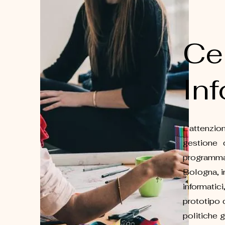
Cen
In
L’attenzion
gestione 
programmaz
Bologna, in
informatic
prototipo 
politiche g