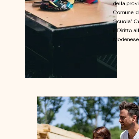
della prov
Comune di
Scuola” Ce
il Diritto
Modenese (