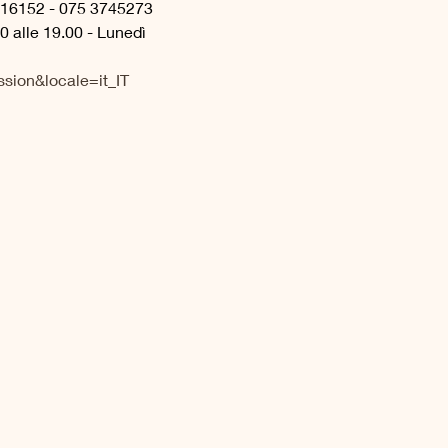
116152 - 075 3745273 
0 alle 19.00 - Lunedì 
sion&locale=it_IT