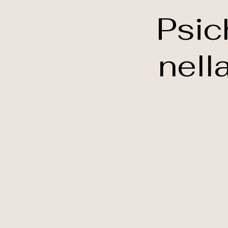
Psic
nell