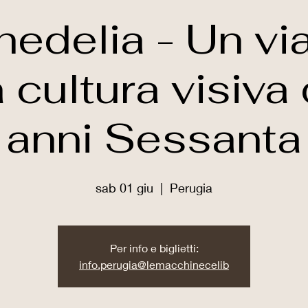
hedelia - Un vi
a cultura visiva 
anni Sessanta
sab 01 giu
  |  
Perugia
Per info e biglietti:
info.perugia@lemacchinecelib