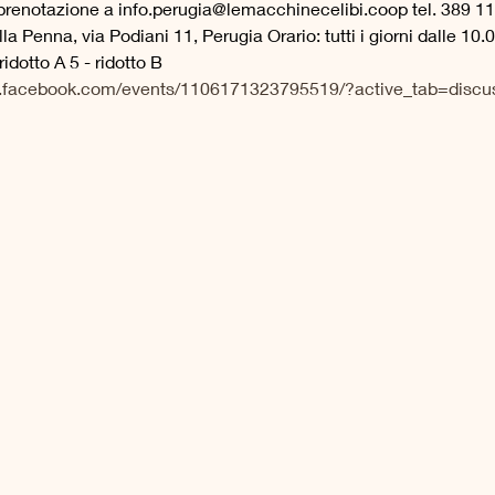
renotazione a info.perugia@lemacchinecelibi.coop tel. 389 1
a Penna, via Podiani 11, Perugia Orario: tutti i giorni dalle 10.0
ridotto A 5 - ridotto B
.facebook.com/events/1106171323795519/?active_tab=discus